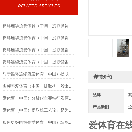
RELATED ARTICLES
循环连续流爱体育（中国）提取设备带领化学分离技术的新纪元
循环连续流爱体育（中国）提取设备满足工业化生产的要求
循环连续流爱体育（中国）提取设备的提取原理知道几点
循环连续流爱体育（中国）提取设备加快了有效成分的溶解速度
对于循环连续流爱体育（中国）提取设备的操作还有什么要注意
详情介绍
多频率爱体育（中国）提取机一般出现在哪些行业中呢？
品牌
爱体育（中国）分散仪主要特征及原理是什么
产品新旧
爱体育（中国）提取机工艺设计是为了能满足生产工艺的要求
如何更好的操作爱体育（中国）细胞粉碎机
爱体育在线