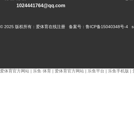
1024441764@qq.com
© 2025 版权所有：爱体育在线注册 备案号：
鲁ICP备15040348号-4
s
爱体育官方网站
|
乐鱼·体育
|
爱体育官方网站
|
乐鱼平台
|
乐鱼手机版
|