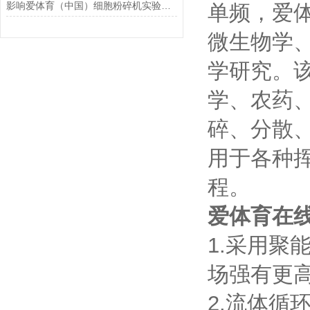
影响爱体育（中国）细胞粉碎机实验结果的重复性和准确性的因素是什么
单频，爱体
微生物学
学研究。
学、农药
碎、分散
用于各种
程。
爱体育在线
1.采用
场强有更
2.流体循