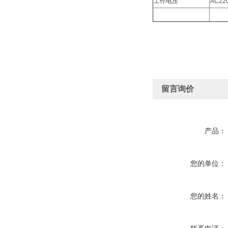
工作电压
AC22
留言询价
产品：
您的单位：
您的姓名：