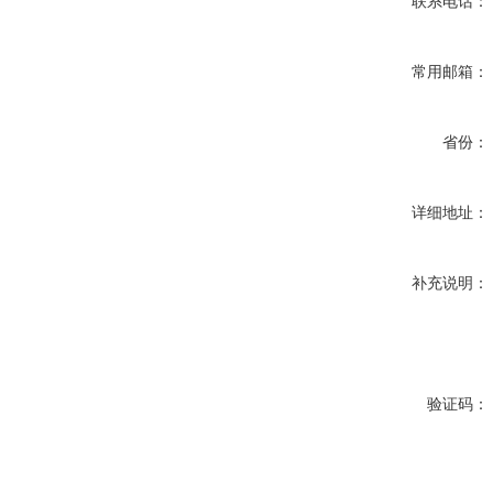
联系电话：
常用邮箱：
省份：
详细地址：
补充说明：
验证码：