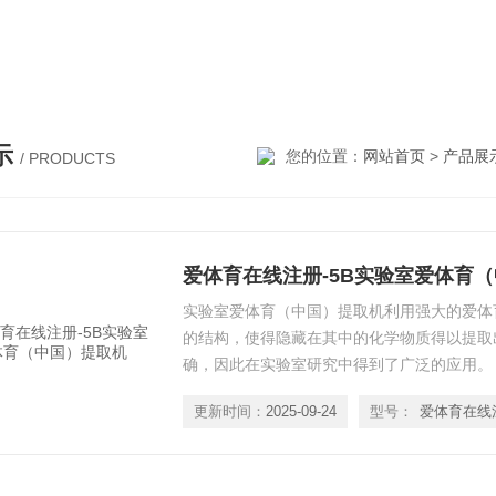
碎仪，低温爱体育（中国）提取机
示
您的位置：
网站首页
>
产品展
/ PRODUCTS
爱体育在线注册-5B实验室爱体育
实验室爱体育（中国）提取机利用强大的爱体
的结构，使得隐藏在其中的化学物质得以提取
确，因此在实验室研究中得到了广泛的应用。
更新时间：
2025-09-24
型号：