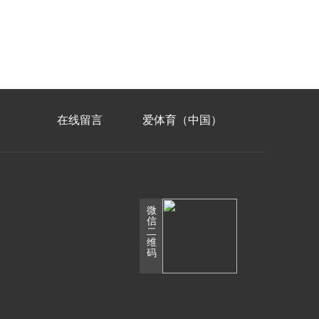
在线留言
爱体育（中国）
微
信
二
维
码