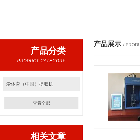
热门搜索：
爱体育（中国）提取机，细胞破碎仪，低温
产品展示
/ PROD
产品分类
PRODUCT CATEGORY
爱体育（中国）提取机
查看全部
相关文章