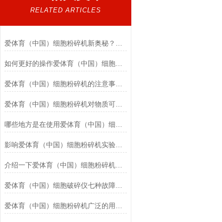
RELATED ARTICLES
爱体育（中国）细胞粉碎机新奥秘？爱体育（中国）揭秘
如何更好的操作爱体育（中国）细胞粉碎机
爱体育（中国）细胞粉碎机的注意事项简单说明一下
爱体育（中国）细胞粉碎机对物质可以进行超声方面的功能处理吗
哪些地方是在使用爱体育（中国）细胞粉碎机中需要注意的
影响爱体育（中国）细胞粉碎机实验结果的重复性和准确性的因素是什么
介绍一下爱体育（中国）细胞粉碎机的两个重要组成部分
爱体育（中国）细胞破碎仪七种故障情况的解析
爱体育（中国）细胞粉碎机广泛的用途都有哪些呢