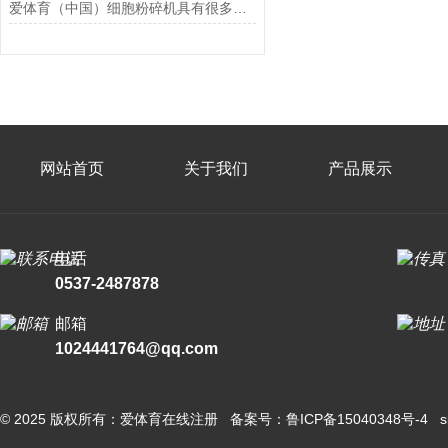
爱体育（中国）细胞粉碎机具有很多的使用优势
网站首页
关于我们
产品展示
电话
0537-2487878
邮箱
1024441764@qq.com
© 2025 版权所有：爱体育在线注册 备案号：
鲁ICP备15040348号-4
s