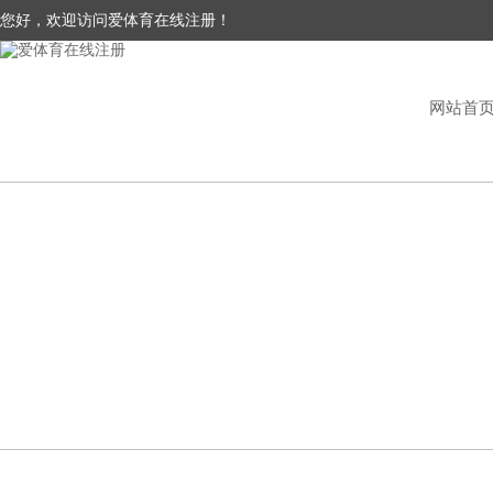
您好，欢迎访问爱体育在线注册！
网站首