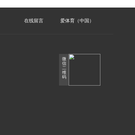
在线留言
爱体育（中国）
微
信
二
维
码