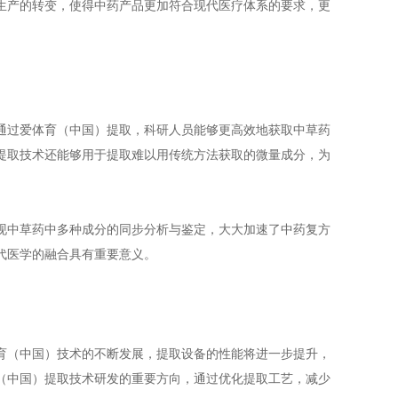
生产的转变，使得中药产品更加符合现代医疗体系的要求，更
过爱体育（中国）提取，科研人员能够更高效地获取中草药
提取技术还能够用于提取难以用传统方法获取的微量成分，为
中草药中多种成分的同步分析与鉴定，大大加速了中药复方
代医学的融合具有重要意义。
（中国）技术的不断发展，提取设备的性能将进一步提升，
（中国）提取技术研发的重要方向，通过优化提取工艺，减少