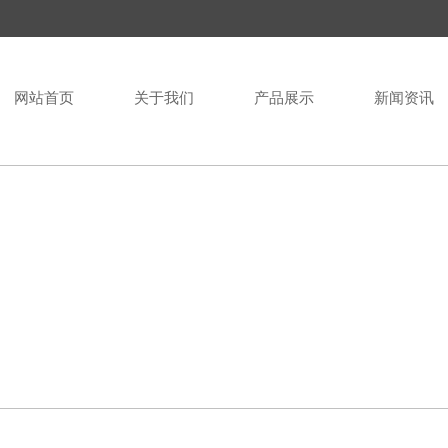
网站首页
关于我们
产品展示
新闻资讯