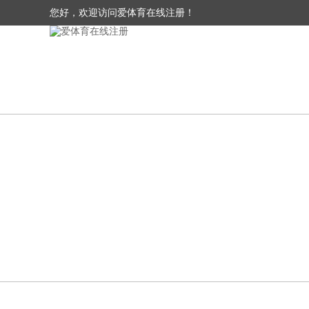
您好，欢迎访问爱体育在线注册！