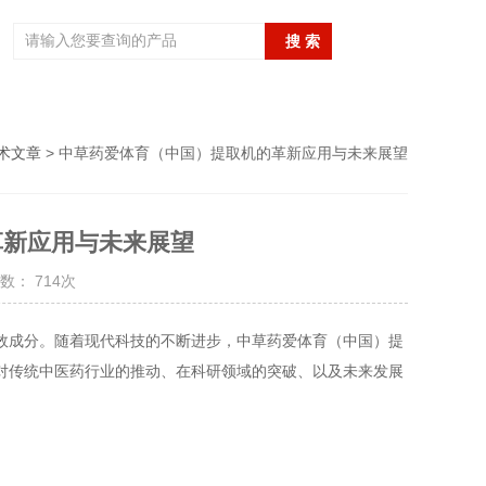
术文章
> 中草药爱体育（中国）提取机的革新应用与未来展望
革新应用与未来展望
数： 714次
成分。随着现代科技的不断进步，中草药爱体育（中国）提
对传统中医药行业的推动、在科研领域的突破、以及未来发展