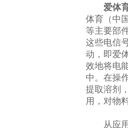
爱体
体育（中
等主要部
这些电信
动，即爱
效地将电
中。在操
提取溶剂
用，对物
从应用领