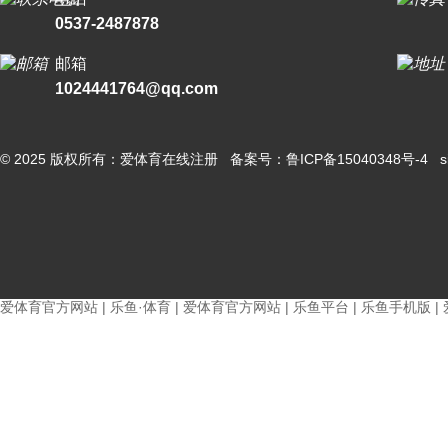
0537-2487878
邮箱
1024441764@qq.com
© 2025 版权所有：爱体育在线注册 备案号：
鲁ICP备15040348号-4
s
爱体育官方网站
|
乐鱼·体育
|
爱体育官方网站
|
乐鱼平台
|
乐鱼手机版
|