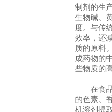
制剂的生
生物碱、
度。与传
效率，还
质的原料
成药物的
些物质的
在食品工
的色素、
机溶剂提