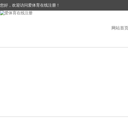
您好，欢迎访问爱体育在线注册！
网站首