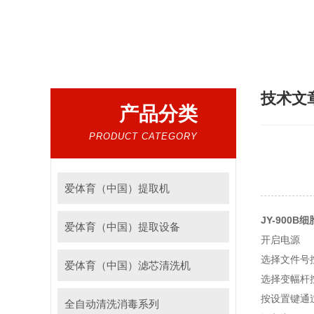
热门搜索：
爱体育（中国）提取机，细胞破
技术文
产品分类
PRODUCT CATEGORY
爱体育（中国）提取机
JY-900B
爱体育（中国）提取设备
开启电源
选择文件号
爱体育（中国）滤芯清洗机
选择变幅杆
按设置键通
全自动清洗消毒系列