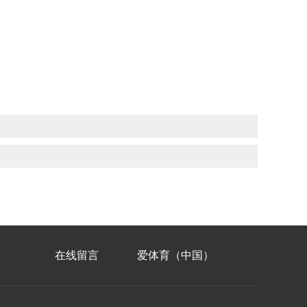
在线留言
爱体育（中国）