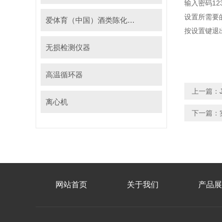
输入密码12
设置所需要
爱体育（中国）酒类陈化装置
按设置键退
无损检测仪器
高温循环器
上一篇：
离心机
下一篇：
网站首页
关于我们
产品展