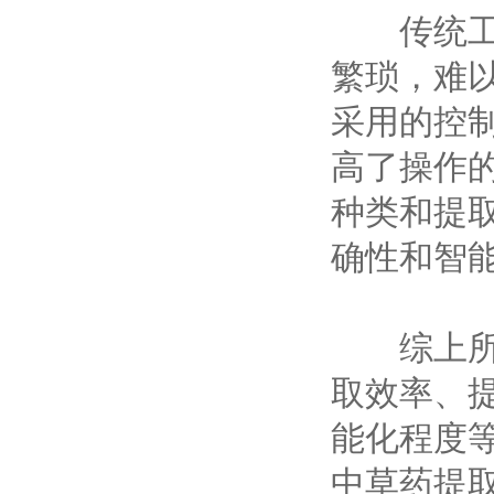
传统工艺
繁琐，难
采用的控
高了操作
种类和提
确性和智
综上所述
取效率、
能化程度
中草药提