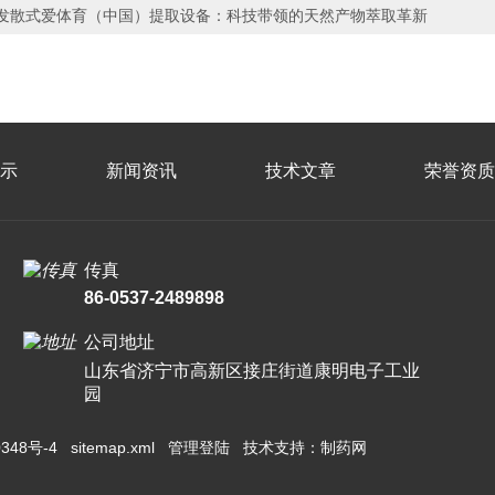
发散式爱体育（中国）提取设备：科技带领的天然产物萃取革新
示
新闻资讯
技术文章
荣誉资质
传真
86-0537-2489898
公司地址
山东省济宁市高新区接庄街道康明电子工业
园
348号-4
sitemap.xml
管理登陆
技术支持：
制药网