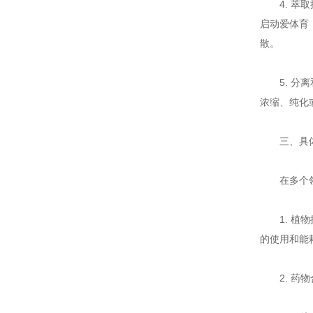
4. 萃取
启动爱体育
散。
5. 分离
浓缩、纯化
三、具体
在多个领域
1. 植物
的使用和能
2. 药物