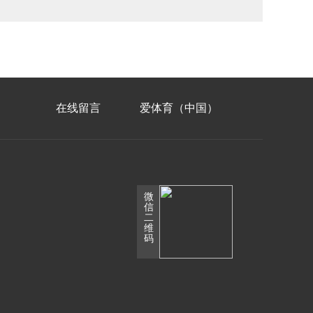
在线留言
爱体育（中国）
微
信
二
维
码