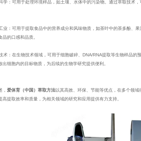
科学：可用于处理环境样品，如土壤、水体中的污染物。通过萃取技术，
工业：可用于提取食品中的营养成分和风味物质，如茶叶中的茶多酚、果
食品的口感和品质。
技术：在生物技术领域，可用于细胞破碎、DNA/RNA提取等生物样品
放出细胞内的目标物质，为后续的生物学研究提供便利。
述，
爱体育（中国）萃取方法
以其高效、环保、节能等优点，在多个领域
提高提取效率和质量，为相关领域的研究和应用提供有力支持。