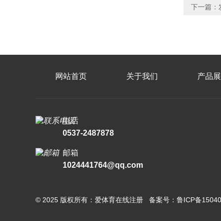
下一篇：
网站首页
关于我们
产品展
电话
0537-2487878
邮箱
1024441764@qq.com
© 2025 版权所有：爱体育在线注册 备案号：
鲁ICP备15040