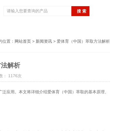
的位置：
网站首页
>
新闻资讯
> 爱体育（中国）萃取方法解析
方法解析
： 1176次
泛应用。本文将详细介绍爱体育（中国）萃取的基本原理、