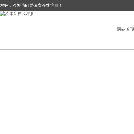
您好，欢迎访问爱体育在线注册！
网站首